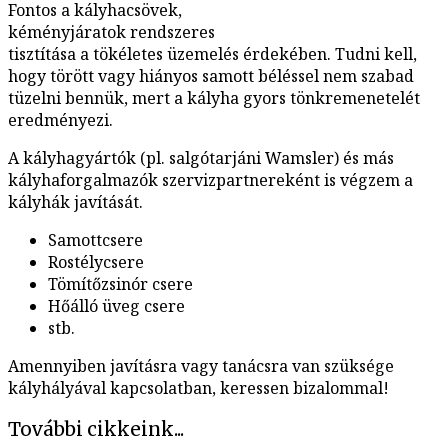
Fontos a kályhacsövek,
kéményjáratok rendszeres
tisztítása a tökéletes üzemelés érdekében. Tudni kell,
hogy törött vagy hiányos samott béléssel nem szabad
tüzelni bennük, mert a kályha gyors tönkremenetelét
eredményezi.
A kályhagyártók (pl. salgótarjáni Wamsler) és más
kályhaforgalmazók szervizpartnereként is végzem a
kályhák javítását.
Samottcsere
Rostélycsere
Tömítőzsinór csere
Hőálló üveg csere
stb.
Amennyiben javításra vagy tanácsra van szüksége
kályhályával kapcsolatban, keressen bizalommal!
További cikkeink...