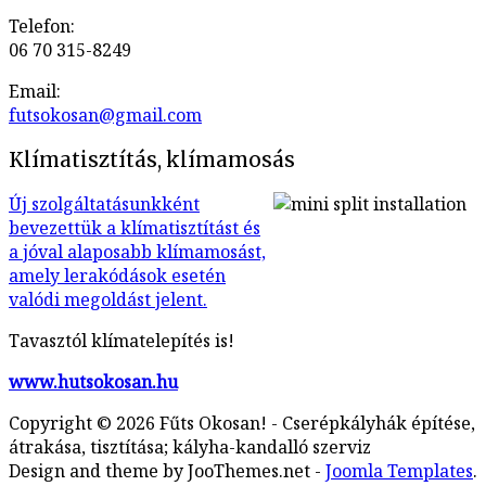
Telefon:
06 70 315-8249
Email:
Klímatisztítás, klímamosás
Új szolgáltatásunkként
bevezettük a klímatisztítást és
a jóval alaposabb klímamosást,
amely lerakódások esetén
valódi megoldást jelent.
Tavasztól klímatelepítés is!
www.hutsokosan.hu
Copyright © 2026 Fűts Okosan! - Cserépkályhák építése,
átrakása, tisztítása; kályha-kandalló szerviz
Design and theme by JooThemes.net -
Joomla Templates
.