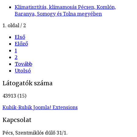
Klímatisztítás, klímamosás Pécsen, Komlón,
Baranya, Somogy és Tolna megyében
1. oldal / 2
Első
Előző
1
2
Tovább
Utolsó
Látogatók száma
43913 (15)
Kubik-Rubik Joomla! Extensions
Kapcsolat
Pécs, Szentmiklós dűlő 31/1.