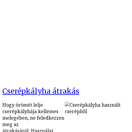
Cserépkályha átrakás
Hogy örömét lelje
cserépkályhája kellemes
melegében, ne feledkezzen
meg az
átrakásáról. Használat