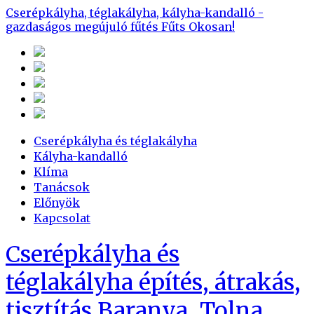
Cserépkályha, téglakályha, kályha-kandalló -
gazdaságos megújuló fűtés
Fűts Okosan!
Cserépkályha és téglakályha
Kályha-kandalló
Klíma
Tanácsok
Előnyök
Kapcsolat
Cserépkályha és
téglakályha építés, átrakás,
tisztítás Baranya, Tolna,