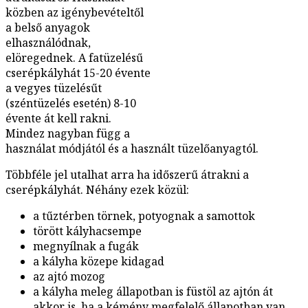
közben az igénybevételtől
a belső anyagok
elhasználódnak,
elöregednek. A fatüzelésű
cserépkályhát 15-20 évente
a vegyes tüzelésűt
(széntüzelés esetén) 8-10
évente át kell rakni.
Mindez nagyban függ a
használat módjától és a használt tüzelőanyagtól.
Többféle jel utalhat arra ha időszerű átrakni a
cserépkályhát. Néhány ezek közül:
a tűztérben törnek, potyognak a samottok
törött kályhacsempe
megnyílnak a fugák
a kályha közepe kidagad
az ajtó mozog
a kályha meleg állapotban is füstöl az ajtón át
akkor is, ha a kémény megfelelő állapotban van