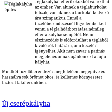
Téglakályhát eltérő okokból választhat
az ember. Van akinek a téglaburkolat
tetszik, van akinek a burkolat kedvező
ára szimpatikus. Ennél a
tüzelőberendezésnél figyelembe kell
venni a tégla hőátbocsátása némileg
eltér a kályhacsempétől. Némi
elszineződés is előfordulhat a téglából
kiváló sók hatására, ami kezelést
igényelhet. Akit nem zavar a patinás
megjelenés annak ajánlom ezt a fajta
kályhát.
Mindkét tüzelőberendezés megfelelően megépítve és
használva sok örömet okoz, és kellemes környezetet
biztosít lakóterünkben.
Új cserépkályha