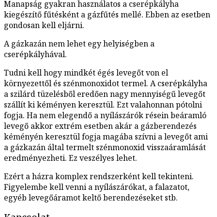
Manapság gyakran használatos a cserépkályha
kiegészítő fűtésként a gázfűtés mellé. Ebben az esetben
gondosan kell eljárni.
A gázkazán nem lehet egy helyiségben a
cserépkályhával.
Tudni kell hogy mindkét égés levegőt von el
környezettől és szénmonoxidot termel. A cserépkályha
a szilárd tüzelésből eredően nagy mennyiségű levegőt
szállít ki kéményen keresztül. Ezt valahonnan pótolni
fogja. Ha nem elegendő a nyílászárók résein beáramló
levegő akkor extrém esetben akár a gázberendezés
kéményén keresztül fogja magába szívni a levegőt ami
a gázkazán által termelt szénmonoxid visszaáramlását
eredményezheti. Ez veszélyes lehet.
Ezért a házra komplex rendszerként kell tekinteni.
Figyelembe kell venni a nyílászárókat, a falazatot,
egyéb levegőáramot keltő berendezéseket stb.