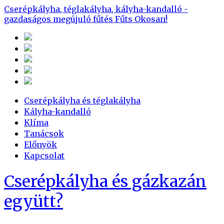
Cserépkályha, téglakályha, kályha-kandalló -
gazdaságos megújuló fűtés
Fűts Okosan!
Cserépkályha és téglakályha
Kályha-kandalló
Klíma
Tanácsok
Előnyök
Kapcsolat
Cserépkályha és gázkazán
együtt?