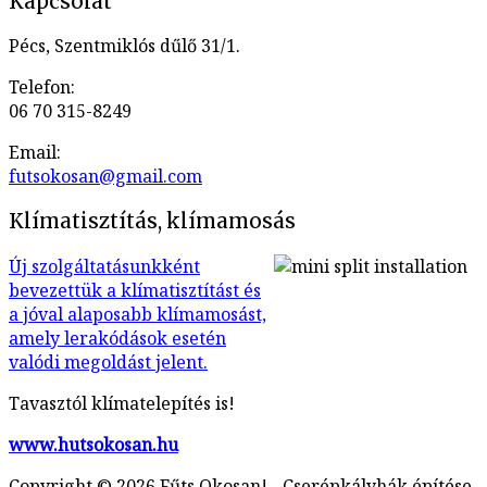
Kapcsolat
Pécs, Szentmiklós dűlő 31/1.
Telefon:
06 70 315-8249
Email:
futsokosan@gmail.com
Klímatisztítás, klímamosás
Új szolgáltatásunkként
bevezettük a klímatisztítást és
a jóval alaposabb klímamosást,
amely lerakódások esetén
valódi megoldást jelent.
Tavasztól klímatelepítés is!
www.hutsokosan.hu
Copyright © 2026 Fűts Okosan! - Cserépkályhák építése,